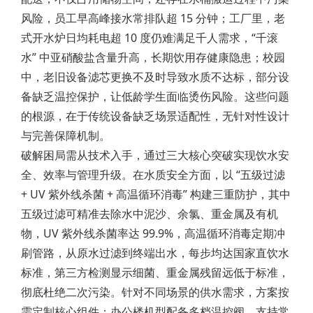
风险，员工早高峰接水常排队超 15 分钟；工厂里，老
式开水炉日均耗电超 10 度仍难满足千人需求，“千滚
水” 中亚硝酸盐含量升高，长期饮用存健康隐患；校园
中，老旧设备滤芯更换不及时导致水质不达标，部分设
备缺乏温控保护，让低龄学生面临烫伤风险。这些问题
的根源，在于传统设备缺乏场景适配性，无针对性设计
与完善保障机制。
破解困局需从技术入手，通过三大核心突破实现饮水安
全、效率与管理升级。在水质安全方面，以 “五级过滤
+ UV 紫外线杀菌 + 高温循环消毒” 构建三重防护，其中
五级过滤可精准去除水中泥沙、余氯、重金属及有机
物，UV 紫外线杀菌率达 99.9%，高温循环消毒定期冲
刷管路，从原水过滤到终端出水，每步均达国家直饮水
标准，第三方检测显示细菌、重金属残留远低于标准，
彻底杜绝二次污染。针对不同场景的供水需求，方案按
需定制核心组件：办公楼机型配备多档温控阀，支持常