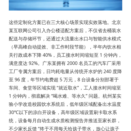
这些定制化方案已在三大核心场景实现实效落地。北京
某互联网公司引入办公楼适配方案后，不仅省去桶装水
配送与存储环节，还通过大流量出水口与智能供水模式
（早高峰自动提效、非工作时段节能），半年内饮水相
关行政成本下降 40%，员工接水时间缩短至 1 分钟内，
满意度达 92%。广东某拥有 2000 名员工的汽车厂采用
工厂专属方案后，日均耗电量从传统开水炉的 240 度降
至 96 度，年节约电费超 5 万元，8 台设备分别部署于
车间、食堂等区域实现 “就近取水”，工人接水时间缩至
1 分钟内，彻底解决 “喝水难、等水久” 问题。杭州某实
验小学改造校园饮水系统后，低年级区域配备出水温度
30℃以下的凉白开设备，高年级区域设置刷卡取水系
统，设备每月自动生成水质检测报告并推送至家长群，
不少家长反馈 “终于不用每天给孩子带水，放心让孩子