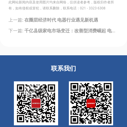
此网站新闻内容及使用图片均来自网络，仅供读者参考，版权归作者所
有，如有侵权或冒犯，请联系删除，联系电话：021 - 3323 6308
Post
上一篇:
在圈层经济时代 电器行业遇见新机遇
navigation
下一篇:
千亿县级家电市场变迁：改善型消费崛起 电商平台加速下沉
联系我们