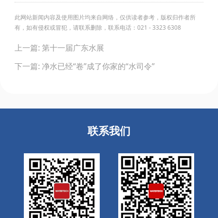
此网站新闻内容及使用图片均来自网络，仅供读者参考，版权归作者所
有，如有侵权或冒犯，请联系删除，联系电话：021 - 3323 6308
Post
上一篇: 第十一届广东水展
navigation
下一篇: 净水已经“卷”成了你家的“水司令”
联系我们