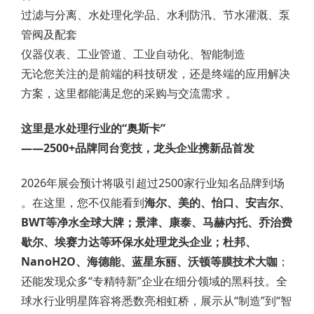
过滤与分离、水处理化学品、水利防汛、节水灌溉、泵
管阀及配套
仪器仪表、工业管道、工业自动化、智能制造
无论您关注的是前端的科技研发，还是终端的应用解决
方案，这里都能满足您的采购与交流需求 。
这里是水处理行业的“奥斯卡”
——2500+品牌同台竞技，龙头企业携新品首发
2026年展会预计将吸引超过2500家行业知名品牌到场
。在这里，您不仅能看到
海尔、美的、怡口、安吉尔、
BWT等净水全球大牌；景津、康泰、马赫内托、乔治费
歇尔、埃赛力达等环保水处理龙头企业；杜邦、
NanoH2O、海德能、蓝星东丽、沃顿等膜技术大咖
；
还能发现众多“专精特新”企业在细分领域的黑科技。全
球水行业明星阵容将悉数亮相虹桥，展示从“制造”到“智