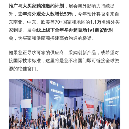
推广
与
大买家精准邀约计划
，展会海外影响力持续提
升，
去年海外观众人数增长53%
，今年预计将吸引来自
东南亚、中东、欧美等70+国家和地区的
1.1万
名海外买
家到场。展会
线上线下全年举办超百场1v1商贸配对
会
，为买家和供应商搭建高效沟通的桥梁。
如果您正寻求可靠的供应商、采购创新产品，或希望对
接国际技术标准，这里将是您不出国门即可链接全球资
源的绝佳窗口。