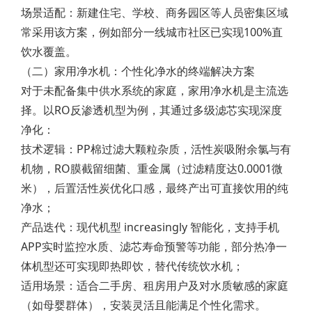
场景适配：新建住宅、学校、商务园区等人员密集区域
常采用该方案，例如部分一线城市社区已实现100%直
饮水覆盖。
（二）家用净水机：个性化净水的终端解决方案
对于未配备集中供水系统的家庭，家用净水机是主流选
择。以RO反渗透机型为例，其通过多级滤芯实现深度
净化：
技术逻辑：PP棉过滤大颗粒杂质，活性炭吸附余氯与有
机物，RO膜截留细菌、重金属（过滤精度达0.0001微
米），后置活性炭优化口感，最终产出可直接饮用的纯
净水；
产品迭代：现代机型 increasingly 智能化，支持手机
APP实时监控水质、滤芯寿命预警等功能，部分热净一
体机型还可实现即热即饮，替代传统饮水机；
适用场景：适合二手房、租房用户及对水质敏感的家庭
（如母婴群体），安装灵活且能满足个性化需求。