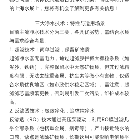
的
上海水展
上，您将有机会了解到更多有关信息！
三大净水技术：特性与适用场景
目前主流净水技术分为三类，各具优劣势，需结合水质
与需求综合考量。
1. 超滤技术：简单过滤，保留矿物质
超滤净水器无需电力，通过超滤膜拦截大颗粒杂质（如
泥沙、铁锈），完整保留水中天然矿物质。但其过滤精
度有限，无法去除重金属、抗生素等微小有害物，仅适
合水质优良地区（如市政供水稳定区域）。需注意，超
滤滤芯需频繁更换，否则易引发二次污染，维护成本较
高。
2. 反渗透技术：极致净化，追求纯净水
反渗透（RO）技术通过高压泵驱动，利用RO膜过滤几
乎全部杂质（包括重金属、病毒等），产出接近纯水的
口感。缺点是滤除矿物质，长期饮用可能影响电解质平