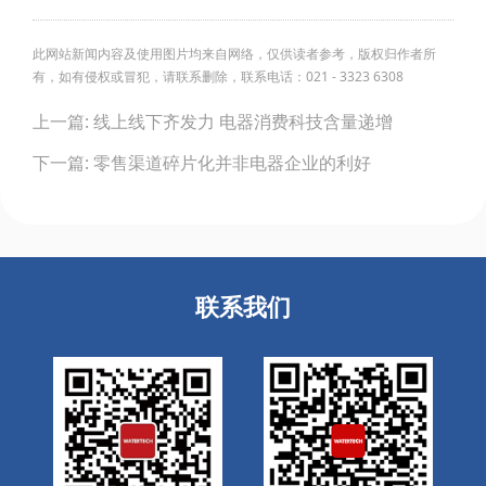
此网站新闻内容及使用图片均来自网络，仅供读者参考，版权归作者所
有，如有侵权或冒犯，请联系删除，联系电话：021 - 3323 6308
Post
上一篇: 线上线下齐发力 电器消费科技含量递增
navigation
下一篇: 零售渠道碎片化并非电器企业的利好
联系我们