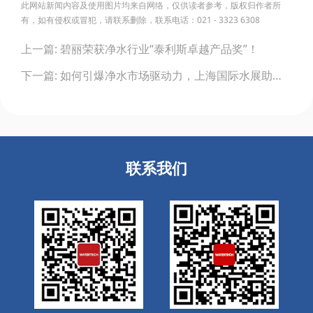
此网站新闻内容及使用图片均来自网络，仅供读者参考，版权归作者所
有，如有侵权或冒犯，请联系删除，联系电话：021 - 3323 6308
Post
上一篇: 碧丽荣获净水行业“泰利斯卓越产品奖”！
navigation
下一篇: 如何引爆净水市场驱动力，上海国际水展助您开拓新商机
联系我们